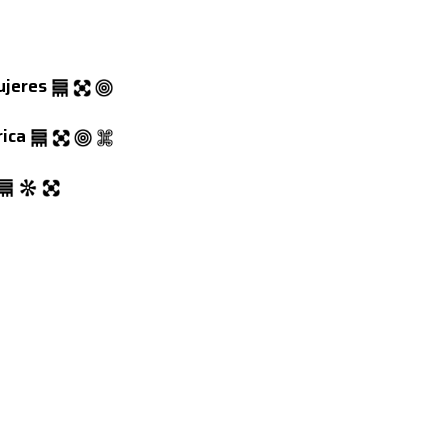
ujeres
rica